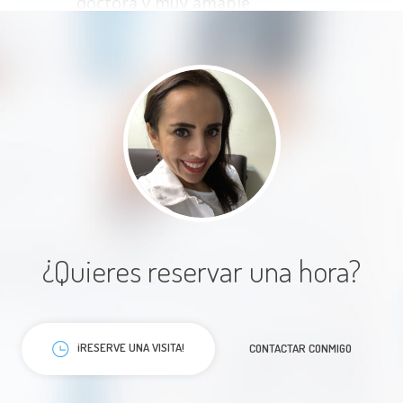
doctora y muy amable
Paciente
Excelente atención. la Dra es muy
dedicada se nota su experiencia.
¿Quieres reservar una hora?
Paciente
¡RESERVE UNA VISITA!
CONTACTAR CONMIGO